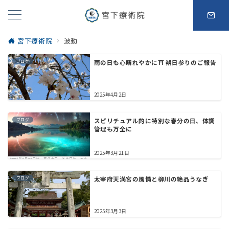
宮下療術院
波動
ブログ
雨の日も心晴れやかに⛩️ 朔日参りのご報告
2025年4月2日
ブログ
スピリチュアル的に特別な春分の日、体調
管理も万全に
2025年3月21日
ブログ
太宰府天満宮の風情と柳川の絶品うなぎ
2025年3月3日