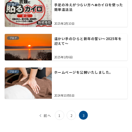
ブログ
手足の冷えがつらい方へ❄️カイロを使った
簡単温活法
2025年2月10日
ブログ
温かい手のひらと新年の誓い～2025年を
迎えて～
2025年1月6日
ブログ
ホームぺージを公開いたしました。
2024年10月8日
投
前へ
1
2
3
稿