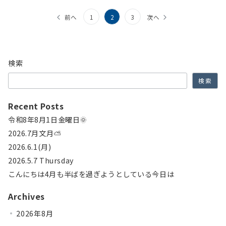
投
前へ
1
2
3
次へ
稿
の
検索
ペ
検索
ー
ジ
Recent Posts
送
令和8年8月1日金曜日🌞
2026.7月文月⛅
り
2026.6.1(月)
2026.5.7 Thursday
こんにちは4月も半ばを過ぎようとしている今日は
Archives
2026年8月