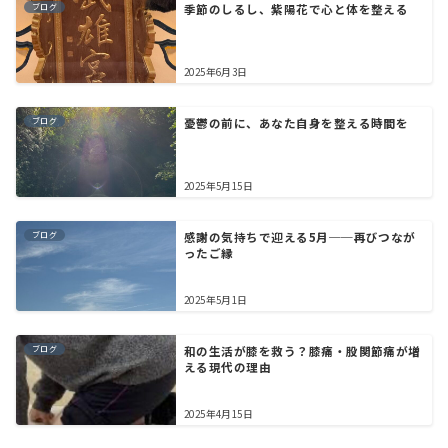
ブログ
季節のしるし、紫陽花で心と体を整える
2025年6月3日
ブログ
憂鬱の前に、あなた自身を整える時間を
2025年5月15日
ブログ
感謝の気持ちで迎える5月──再びつなが
ったご縁
2025年5月1日
ブログ
和の生活が膝を救う？膝痛・股関節痛が増
える現代の理由
2025年4月15日