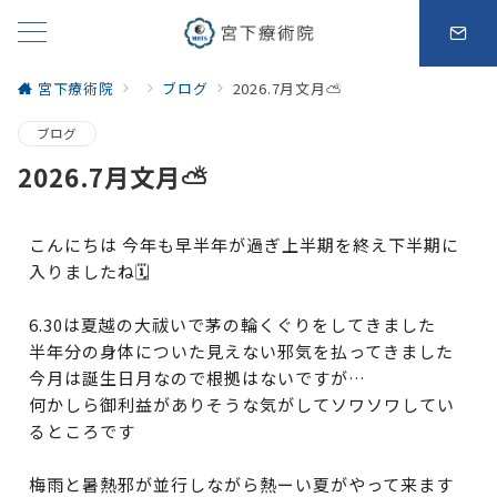
宮下療術院
ブログ
2026.7月文月⛅
ブログ
2026.7月文月⛅
こんにちは 今年も早半年が過ぎ上半期を終え下半期に
入りましたね🗓️
6.30は夏越の大祓いで茅の輪くぐりをしてきました
半年分の身体についた見えない邪気を払ってきました
今月は誕生日月なので根拠はないですが…
何かしら御利益がありそうな気がしてソワソワしてい
るところです
梅雨と暑熱邪が並行しながら熱ーい夏がやって来ます