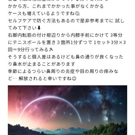
かから方、これまでかかった事がなくかかる
ケースも増えているようですね🤔
セルフケアで防ぐ方法もあるので是非参考までに 試し
てみて下さい⬇️
右脚内転筋の付け根辺りから内膝手前にかけて 3等分
にテニスボールを置き３箇所1分ずつで 1セット3分×3
回＝9分行ってみる🎾
そうすると個人差はあるけども鼻の通りが良くなった
り鼻水が止ま
ることがあります
季節によるつらい鼻周りの炎症や目の周りの痒みな
ど… 解放されると幸いですね😉