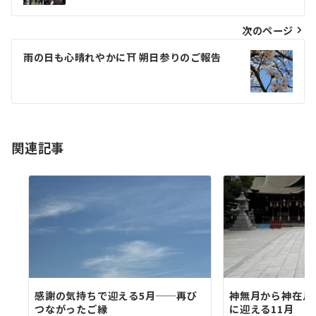
次のページ
雨の日も心晴れやかに⛩️ 朔日参りのご報告
関連記事
感謝の気持ちで迎える5月──再び
神無月から神在月へ
つながったご縁
に迎える11月