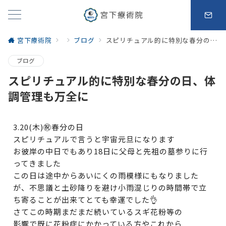
宮下療術院
ブログ
スピリチュアル的に特別な春分の日、体調管理も万全に
ブログ
スピリチュアル的に特別な春分の日、体
調管理も万全に
3.20(木)㊗️春分の日
スピリチュアルで言うと宇宙元旦になります
お彼岸の中日でもあり18日に父母と先祖の墓参りに行
ってきまし
た
この日は途中からあいにくの雨模様にもなりました
が、不思議と土砂降りを避け小雨混じりの時間帯で立
ち寄ることが出来てとても幸運でした👌
さてこの時期まだまだ続いているスギ花粉等の
影響で既に花粉症にかかっている方やこれから